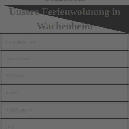
Unsere Ferienwohnung in
Wachenheim
Eingangsbereich
Im Eingangsbereich unserer
Wohnbereich
"Alten Schule" steht Ihnen ein
Der Wohnbereich ist offen
Essbereich
Garderobenschrank mit
und harmonisch gestaltet. Die
Ganzkörperspiegel,
Genießen Sie Ihre
Küche
großzügige Couch bietet viel
Kleiderstange mit
Mahlzeiten an
Platz zum kuscheln und
Unsere moderne Küche bietet
Kleiderbügeln,
Schlafzimmer
unserem
relaxen.
Ihnen alles, was Sie für die
Schuhablagefach und Fächern
wunderschönen
Unser romantisches
Auch ein gemütliches
Bad
entspannte Zubereitung ihrer
zur Ablage zur Verfügung.